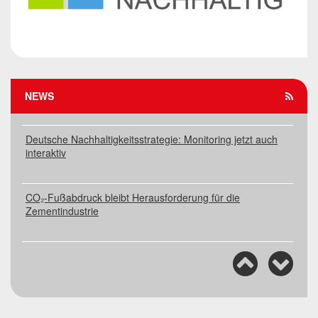
Rahmenbedingungen schaffen für die Transformation
der Zementindustrie
Deutsche Zementindustrie auf dem Weg in eine CO₂-
freie Zukunft
NEWS
Deutsche Nachhaltigkeitsstrategie: Monitoring jetzt auch
interaktiv
CO₂-Fußabdruck bleibt Herausforderung für die
Zementindustrie
Workshop: Perspektiven für CO₂-Infrastruktur in NRW
Rahmenbedingungen schaffen für die Transformation