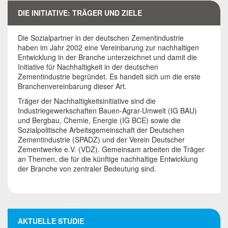
der Zementindustrie
DIE INITIATIVE: TRÄGER UND ZIELE
Die Sozialpartner in der deutschen Zementindustrie
Deutsche Zementindustrie auf dem Weg in eine CO₂-
haben im Jahr 2002 eine Vereinbarung zur nachhaltigen
freie Zukunft
Entwicklung in der Branche unterzeichnet und damit die
Initiative für Nachhaltigkeit in der deutschen
Zementindustrie begründet. Es handelt sich um die erste
Branchenvereinbarung dieser Art.
Träger der Nachhaltigkeitsinitiative sind die
Industriegewerkschaften Bauen-Agrar-Umwelt (IG BAU)
und Bergbau, Chemie, Energie (IG BCE) sowie die
Sozialpolitische Arbeitsgemeinschaft der Deutschen
Zementindustrie (SPADZ) und der Verein Deutscher
Zementwerke e.V. (VDZ). Gemeinsam arbeiten die Träger
an Themen, die für die künftige nachhaltige Entwicklung
der Branche von zentraler Bedeutung sind.
AKTUELLE STUDIE